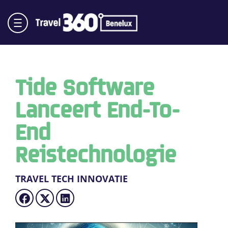
Tide Software
Lanceert End-To-
End
Reistechnologie
TRAVEL TECH INNOVATIE