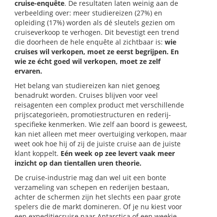
cruise-enquête
. De resultaten laten weinig aan de
verbeelding over: meer studiereizen (27%) en
opleiding (17%) worden als dé sleutels gezien om
cruiseverkoop te verhogen. Dit bevestigt een trend
die doorheen de hele enquête al zichtbaar is:
wie
cruises wil verkopen, moet ze eerst begrijpen. En
wie ze écht goed wil verkopen, moet ze zelf
ervaren.
Het belang van studiereizen kan niet genoeg
benadrukt worden. Cruises blijven voor veel
reisagenten een complex product met verschillende
prijscategorieën, promotiestructuren en rederij-
specifieke kenmerken. Wie zelf aan boord is geweest,
kan niet alleen met meer overtuiging verkopen, maar
weet ook hoe hij of zij de juiste cruise aan de juiste
klant koppelt.
Eén week op zee levert vaak meer
inzicht op dan tientallen uren theorie.
De cruise-industrie mag dan wel uit een bonte
verzameling van schepen en rederijen bestaan,
achter de schermen zijn het slechts een paar grote
spelers die de markt domineren. Of je nu kiest voor
een expeditiecruise naar Antarctica of een weekje