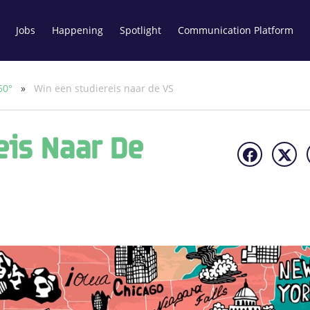
Jobs
Happening
Spotlight
Communication Platform
60°
»
Win een studiereis naar de VS
eis Naar De