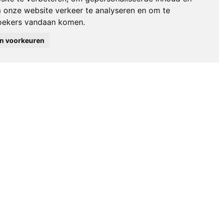
m onze website verkeer te analyseren en om te
oekers vandaan komen.
Enquête: de
jn voorkeuren
Boekingsbarometer 2026
Neem hier deel!
24/04/2026
door
Travel360°
s je
Het gebruik van offerte-fees
ENQUÊTE
16/02/2026
door
Travel360°