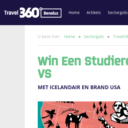
Home
Artikels
Sectorgids
U bent hier:
Home
»
Sectorgids
»
Travel3
Win Een Studier
VS
MET ICELANDAIR EN BRAND USA