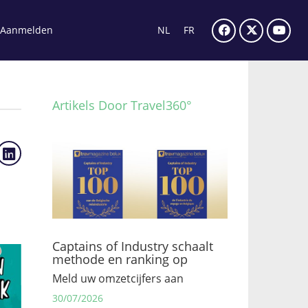
Aanmelden
NL
FR
Artikels Door Travel360°
Captains of Industry schaalt
methode en ranking op
Meld uw omzetcijfers aan
30/07/2026