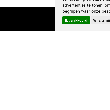
advertenties te tonen, o
begrijpen waar onze bez
Ik ga akkoord
Wijzig mi
vEcademy.be.
 binnen het Brand USA Discovery Program van juni tot november. Mi
 opnieuw deelnemen.
d USA
en
Icelandair.