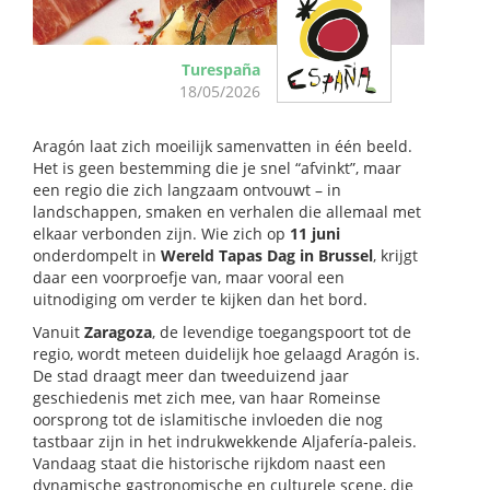
Turespaña
18/05/2026
Aragón laat zich moeilijk samenvatten in één beeld.
Het is geen bestemming die je snel “afvinkt”, maar
een regio die zich langzaam ontvouwt – in
landschappen, smaken en verhalen die allemaal met
elkaar verbonden zijn. Wie zich op
11 juni
onderdompelt in
Wereld Tapas Dag in Brussel
, krijgt
daar een voorproefje van, maar vooral een
uitnodiging om verder te kijken dan het bord.
Vanuit
Zaragoza
, de levendige toegangspoort tot de
regio, wordt meteen duidelijk hoe gelaagd Aragón is.
De stad draagt meer dan tweeduizend jaar
geschiedenis met zich mee, van haar Romeinse
oorsprong tot de islamitische invloeden die nog
tastbaar zijn in het indrukwekkende Aljafería-paleis.
Vandaag staat die historische rijkdom naast een
dynamische gastronomische en culturele scene, die