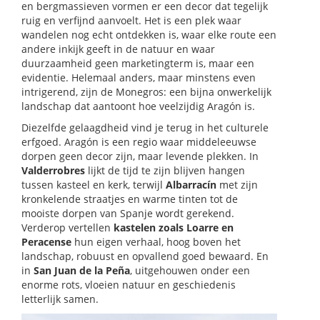
en bergmassieven vormen er een decor dat tegelijk
ruig en verfijnd aanvoelt. Het is een plek waar
wandelen nog echt ontdekken is, waar elke route een
andere inkijk geeft in de natuur en waar
duurzaamheid geen marketingterm is, maar een
evidentie. Helemaal anders, maar minstens even
intrigerend, zijn de Monegros: een bijna onwerkelijk
landschap dat aantoont hoe veelzijdig Aragón is.
Diezelfde gelaagdheid vind je terug in het culturele
erfgoed. Aragón is een regio waar middeleeuwse
dorpen geen decor zijn, maar levende plekken. In
Valderrobres
lijkt de tijd te zijn blijven hangen
tussen kasteel en kerk, terwijl
Albarracín
met zijn
kronkelende straatjes en warme tinten tot de
mooiste dorpen van Spanje wordt gerekend.
Verderop vertellen
kastelen zoals Loarre en
Peracense
hun eigen verhaal, hoog boven het
landschap, robuust en opvallend goed bewaard. En
in
San Juan de la Peña
, uitgehouwen onder een
enorme rots, vloeien natuur en geschiedenis
letterlijk samen.