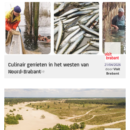
Culinair genieten in het westen van
21/04/2026
door
Visit
Noord-Brabant
Weekendinspiratie
Brabant