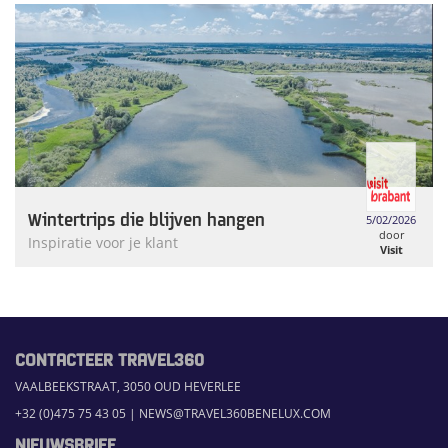
Wintertrips die blijven hangen
5/02/2026
door
Inspiratie voor je klant
Visit
Brabant
CONTACTEER TRAVEL360
VAALBEEKSTRAAT, 3050 OUD HEVERLEE
+32 (0)475 75 43 05
|
NEWS@TRAVEL360BENELUX.COM
NIEUWSBRIEF