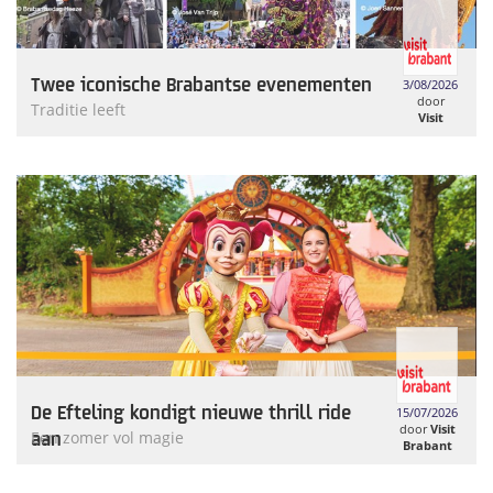
Twee iconische Brabantse evenementen
3/08/2026
door
Traditie leeft
Visit
Brabant
De Efteling kondigt nieuwe thrill ride
15/07/2026
door
Visit
aan
Een zomer vol magie
Brabant