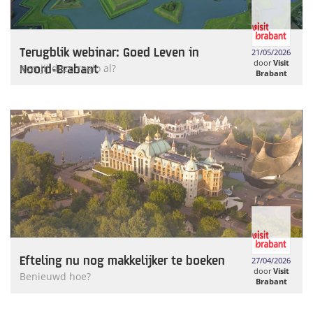
Terugblik webinar: Goed Leven in
21/05/2026
door
Visit
Noord-Brabant
Ken jij deze regio al?
Brabant
Efteling nu nog makkelijker te boeken
27/04/2026
door
Visit
Benieuwd hoe?
Brabant