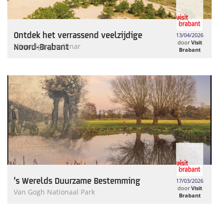
Ontdek het verrassend veelzijdige
13/04/2026
door
Visit
Noord-Brabant
Uitnodiging webinar
Brabant
’s Werelds Duurzame Bestemming
17/03/2026
door
Visit
Van Gogh Nationaal Park
Brabant