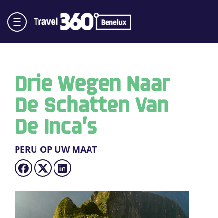
Drie Wegen Naar
De Schatten Van
De Inca’s
PERU OP UW MAAT