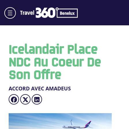
Icelandair Place
NDC Au Coeur De
Son Offre
ACCORD AVEC AMADEUS