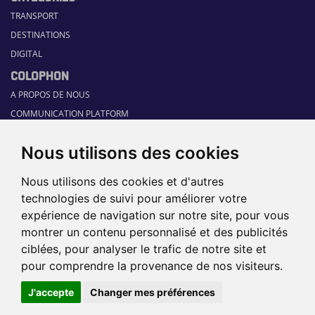
TRANSPORT
DESTINATIONS
DIGITAL
COLOPHON
A PROPOS DE NOUS
COMMUNICATION PLATFORM
CONTACT
Nous utilisons des cookies
RUBRIQUES
HOME
Nous utilisons des cookies et d'autres
GUIDE SECTORIEL
technologies de suivi pour améliorer votre
JOBS
expérience de navigation sur notre site, pour vous
ÉVÉNEMENTS
montrer un contenu personnalisé et des publicités
ciblées, pour analyser le trafic de notre site et
pour comprendre la provenance de nos visiteurs.
©2026 TRAVEL360° |
SITEMAP
|
DISCLAIMER
|
POLITIQUE DE
J'accepte
Changer mes préférences
CONFIDENTIALITÉ
|
PRÉFÉRENCES
DE COOKIES