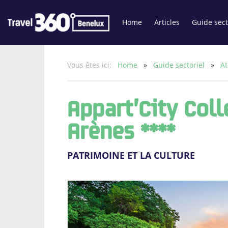
Home
Articles
Guide sect
Vous êtes ici:
Home
»
Guide sectoriel
»
At
Appart’City Col
Arènes ****
PATRIMOINE ET LA CULTURE