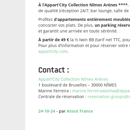
À l’Appart’City Collection Nîmes Arènes ****
,
de qualité (réception 24/7, bar lounge, salle de 
Profitez
d’appartements entièrement meublés, 
concocter vos plats. De plus,
un parking réserv
et garantit une arrivée en toute sérénité.
À partir de 49 €
la ½ twin BB (tarif net TTC, po
Pour plus d’information et pour réserver votre 
appartcity.com
.
Contact :
Appart’City Collection Nîmes Arènes
1 boulevard de Bruxelles – 30000 NÎMES
Marine Ferreira :
marine.ferreiradasilva@appa
Centrale de réservation :
reservation-groups@
24-10-24
- par
Atout France