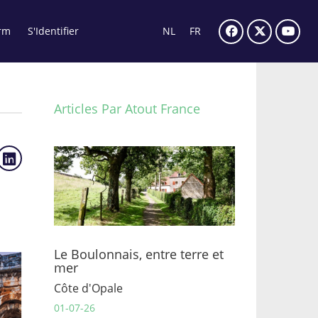
rm
S'Identifier
NL
FR
Articles Par Atout France
Le Boulonnais, entre terre et
mer
Côte d'Opale
01-07-26