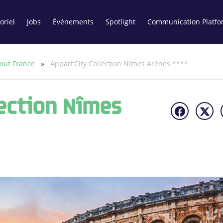
oriel
Jobs
Événements
Spotlight
Communication Platfo
out France
»
Appart’City Collection Nîmes Arènes ****
lection Nîmes