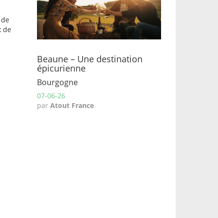
 de
x de
Beaune – Une destination
épicurienne
Bourgogne
07-06-26
par
Atout France