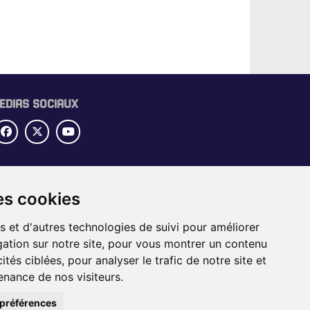
EDIAS SOCIAUX
UBRIQUES
es cookies
OME
IDE SECTORIEL
s et d'autres technologies de suivi pour améliorer
BS
ation sur notre site, pour vous montrer un contenu
VÉNEMENTS
ités ciblées, pour analyser le trafic de notre site et
nance de nos visiteurs.
préférences