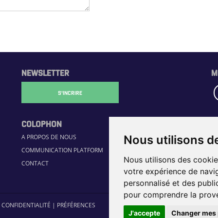
NEWSLETTER
M
S'INCRIRE
COLOPHON
R
Nous utilisons d
A PROPOS DE NOUS
H
COMMUNICATION PLATFORM
GU
Nous utilisons des cookie
CONTACT
JO
votre expérience de navig
É
personnalisé et des public
pour comprendre la prove
 CONFIDENTIALITÉ
|
PRÉFÉRENCES
J'accepte
Changer mes 