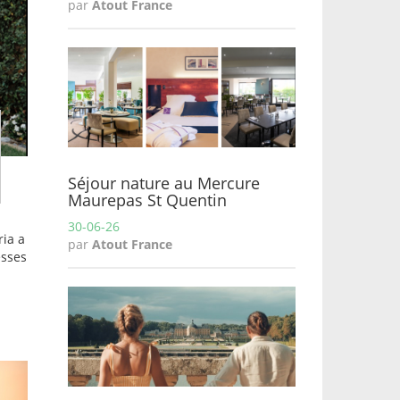
par
Atout France
Séjour nature au Mercure
Maurepas St Quentin
30-06-26
ria a
par
Atout France
esses