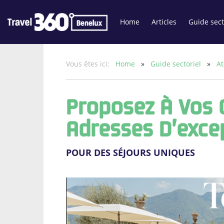
Home
Articles
Guide sect
Vous êtes ici:
Home
»
Guide sectoriel
»
At
Proposez À Vos 
Adresses D’exce
POUR DES SÉJOURS UNIQUES