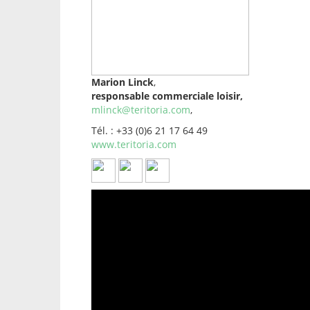
Marion Linck
,
responsable commerciale loisir,
mlinck@teritoria.com
,
Tél. : +33 (0)6 21 17 64 49
www.teritoria.com