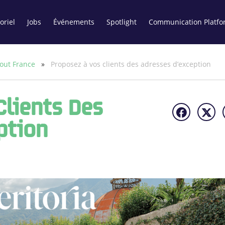
oriel
Jobs
Événements
Spotlight
Communication Platfo
out France
»
Proposez à vos clients des adresses d’exception
Clients Des
ption