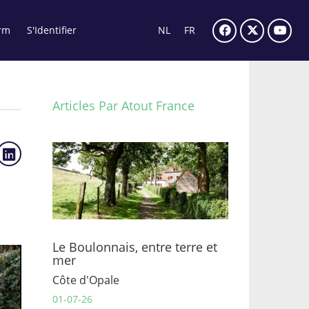
rm
S'Identifier
NL
FR
Articles Par Atout France
Le Boulonnais, entre terre et
mer
Côte d'Opale
01-07-26