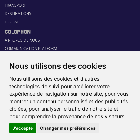
TRANSPORT
DESTINATIONS
DIGITAL
COLOPHON
A PROPOS DE NOUS
COMMUNICATION PLATFORM
CONTACT
Nous utilisons des cookies
RUBRIQUES
HOME
Nous utilisons des cookies et d'autres
GUIDE SECTORIEL
technologies de suivi pour améliorer votre
JOBS
expérience de navigation sur notre site, pour vous
ÉVÉNEMENTS
montrer un contenu personnalisé et des publicités
ciblées, pour analyser le trafic de notre site et
pour comprendre la provenance de nos visiteurs.
©2026 TRAVEL360° |
SITEMAP
|
DISCLAIMER
|
POLITIQUE DE
J'accepte
Changer mes préférences
CONFIDENTIALITÉ
|
PRÉFÉRENCES
DE COOKIES