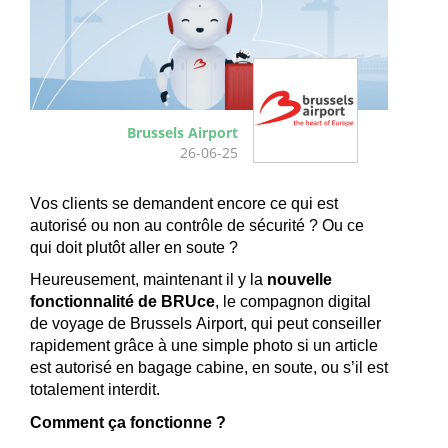
Brussels Airport
26-06-25
Vos clients se 
demandent
 encore 
ce
 qui 
est
autorisé
ou
 non au 
contrôle
 de 
sécurité
 ? Ou 
ce
qui doit 
plutôt
aller
en
soute
 ?
Heureusement
, 
maintenant 
il y 
la 
nouvelle 
fonctionnalité
 de 
B
RUce
, le 
compagnon
 digital 
de voyage de Brussels Airport, qui 
peut
conseiller
rapidement
 grâce à 
une
 simple photo 
si
 un article 
est
autorisé
en
bagage
cabine
, 
en
soute
, 
ou
s’il
est
totalement
interdit
.
Comment 
ça
fonctionne
 ?