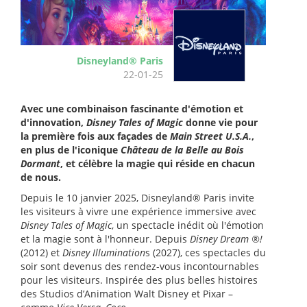
Disneyland® Paris
22-01-25
Avec une combinaison fascinante d'émotion et
d'innovation,
Disney Tales of Magic
donne vie pour
la première fois aux façades de
Main Street U.S.A.
,
en plus de l'iconique
Château de la Belle au Bois
Dormant
, et célèbre la magie qui réside en chacun
de nous.
Depuis le 10 janvier 2025, Disneyland
® Paris invite
les visiteurs à vivre une expérience immersive avec
Disney Tales of Magic
, un spectacle inédit où l'émotion
et la magie sont à l'honneur. Depuis
Disney Dream
®!
(2012) et
Disney Illumination
s (2027), ces spectacles du
soir sont devenus des rendez-vous incontournables
pour les visiteurs.
Inspiré
e
des plus belles histoires
des Studios d’Animation Walt Disney et Pixar –