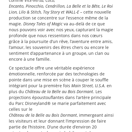
comme
Vice-Versa, Coco,
Encanto
,
Pinocchio
,
Cendrillon
,
La Belle et la Bête
,
Le Roi
Lion
,
Lilo & Stitch, Toy Story
et
WALL-E
– cette nouvelle
production se concentre sur l’essence même de la
magie.
Disney Tales of Magic
va au-delà de ce que
nous pouvons voir avec nos yeux, capturant la magie
profonde que nous ressentons dans nos cœurs
grâce à la poursuite d’un rêve, l’aventure entre amis,
l’amour, les souvenirs des êtres chers ou encore le
sentiment d’appartenance à un groupe, un clan ou
encore à une famille.
Ce spectacle offre une véritable expérience
émotionnelle, renforcée par des technologies de
pointe dans une mise en scène à couper le souffle
intégrant pour la première fois
Main Street, U.S.A.
en
plus du
Château de la Belle au Bois Dormant
. Les
projections époustouflantes dans l’artère principale
du Parc Disneyland
®
se marie parfaitement avec
celles sur le
Château de la Belle au Bois Dormant
, immergeant ainsi
les visiteurs et leur donnant l’impression de faire
partie de l’histoire. D’une durée d’environ 20