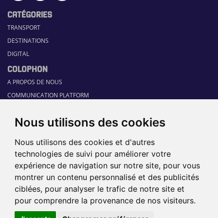
CATÉGORIES
TRANSPORT
DESTINATIONS
DIGITAL
COLOPHON
A PROPOS DE NOUS
COMMUNICATION PLATFORM
CONTACT
Nous utilisons des cookies
RUBRIQUES
HOME
Nous utilisons des cookies et d'autres
GUIDE SECTORIEL
technologies de suivi pour améliorer votre
JOBS
expérience de navigation sur notre site, pour vous
ÉVÉNEMENTS
montrer un contenu personnalisé et des publicités
ciblées, pour analyser le trafic de notre site et
pour comprendre la provenance de nos visiteurs.
©2026 TRAVEL360° |
SITEMAP
|
DISCLAIMER
|
POLITIQUE DE