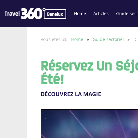
Home
Articles
Guide sect
Vous êtes ici:
Home
»
Guide sectoriel
»
Di
Réservez Un Séj
Été!
DÉCOUVREZ LA MAGIE