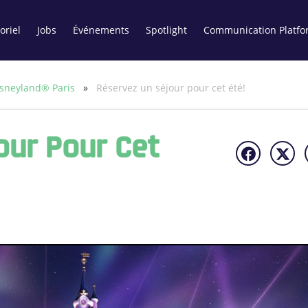
oriel
Jobs
Événements
Spotlight
Communication Platfo
sneyland® Paris
»
Réservez un séjour pour cet été!
our Pour Cet