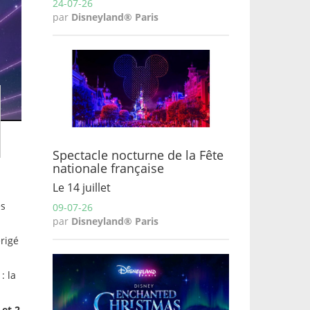
24-07-26
par
Disneyland® Paris
Spectacle nocturne de la Fête
nationale française
Le 14 juillet
es
09-07-26
par
Disneyland® Paris
érigé
: la
 et 2