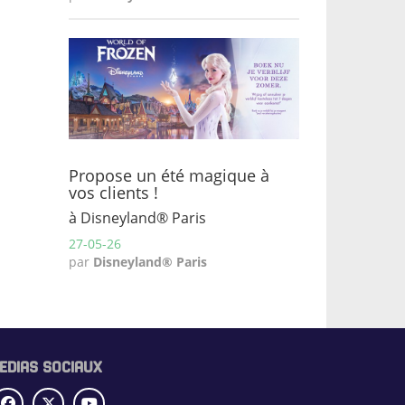
Propose un été magique à
vos clients !
à Disneyland® Paris
27-05-26
par
Disneyland® Paris
EDIAS SOCIAUX