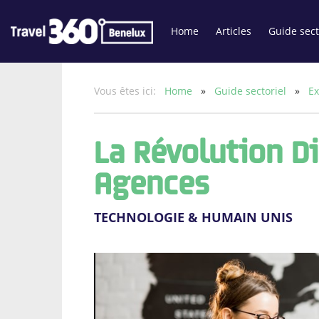
Home
Articles
Guide sect
Vous êtes ici:
Home
»
Guide sectoriel
»
E
La Révolution Di
Agences
TECHNOLOGIE & HUMAIN UNIS