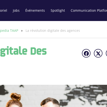
oriel
Jobs
Événements
Spotlight
Communication Platfo
xpedia TAAP
»
La révolution digitale des agences
gitale Des