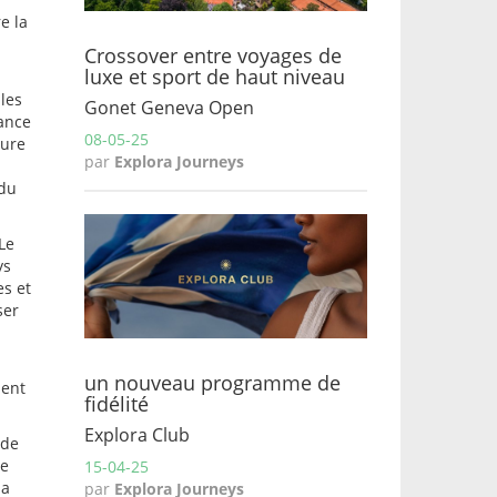
e la
Crossover entre voyages de
luxe et sport de haut niveau
les
Gonet Geneva Open
dance
08-05-25
ture
par
Explora Journeys
 du
Le
ys
s et
ser
un nouveau programme de
ment
fidélité
Explora Club
 de
ve
15-04-25
la
par
Explora Journeys