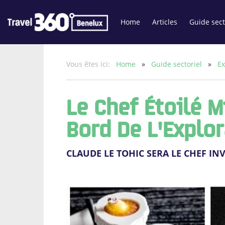
Home
Articles
Guide sect
Vous êtes ici:
Home
»
Guide sectoriel
»
Ex
Le Chef Étoilé M
Bord De L'Explor
CLAUDE LE TOHIC SERA LE CHEF I