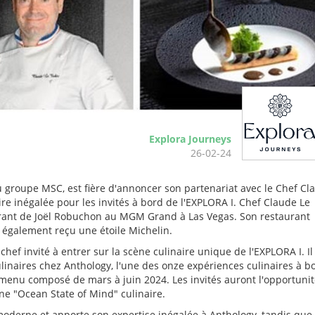
Explora Journeys
26-02-24
du groupe MSC, est fière d'annoncer son partenariat avec le Chef Cl
e inégalée pour les invités à bord de l'EXPLORA I. Chef Claude Le
aurant de Joël Robuchon au MGM Grand à Las Vegas. Son restaurant
a également reçu une étoile Michelin.
ef invité à entrer sur la scène culinaire unique de l'EXPLORA I. Il
culinaires chez Anthology, l'une des onze expériences culinaires à b
n menu composé de mars à juin 2024. Les invités auront l'opportuni
ne "Ocean State of Mind" culinaire.
 moderne et apporte son expertise inégalée à Anthology, tandis que