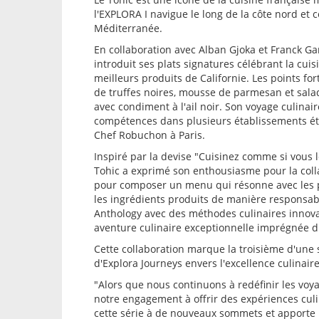
l'EXPLORA I navigue le long de la côte nord et c
Méditerranée.
En collaboration avec Alban Gjoka et Franck Gar
introduit ses plats signatures célébrant la cu
meilleurs produits de Californie. Les points f
de truffes noires, mousse de parmesan et sal
avec condiment à l'ail noir. Son voyage culinai
compétences dans plusieurs établissements étoi
Chef Robuchon à Paris.
Inspiré par la devise "Cuisinez comme si vous l
Tohic a exprimé son enthousiasme pour la collab
pour composer un menu qui résonne avec les pr
les ingrédients produits de manière responsabl
Anthology avec des méthodes culinaires innova
aventure culinaire exceptionnelle imprégnée d
Cette collaboration marque la troisième d'une 
d'Explora Journeys envers l'excellence culinair
"Alors que nous continuons à redéfinir les v
notre engagement à offrir des expériences cul
cette série à de nouveaux sommets et apporte 