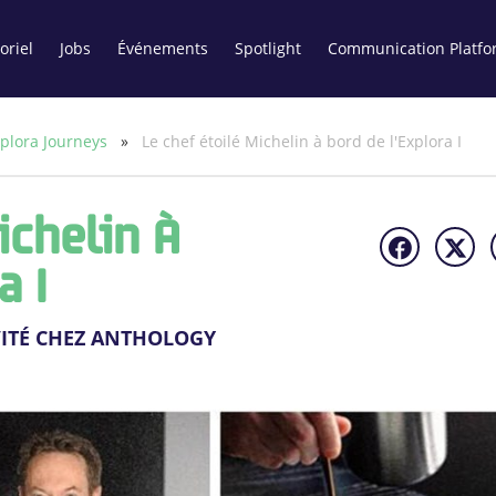
oriel
Jobs
Événements
Spotlight
Communication Platfo
plora Journeys
»
Le chef étoilé Michelin à bord de l'Explora I
ichelin À
a I
NVITÉ CHEZ ANTHOLOGY