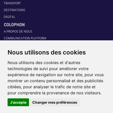
TRANSPORT
DESTINATIONS
DIGITAL
COLOPHON
A PROPOS DE NOUS
COMMUNICATION PLATFORM
CONTACT
Nous utilisons des cookies
RUBRIQUES
HOME
Nous utilisons des cookies et d'autres
GUIDE SECTORIEL
technologies de suivi pour améliorer votre
JOBS
expérience de navigation sur notre site, pour vous
ÉVÉNEMENTS
montrer un contenu personnalisé et des publicités
ciblées, pour analyser le trafic de notre site et
pour comprendre la provenance de nos visiteurs.
©2026 TRAVEL360° |
SITEMAP
|
DISCLAIMER
|
POLITIQUE DE
J'accepte
Changer mes préférences
CONFIDENTIALITÉ
|
PRÉFÉRENCES
DE COOKIES