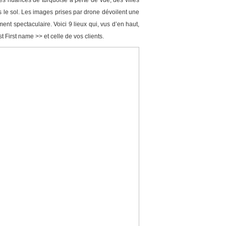
es nuances de turquoise à perte de vue, des villes
s le sol. Les images prises par drone dévoilent une
ent spectaculaire. Voici 9 lieux qui, vus d’en haut,
st First name >>
et celle de vos clients.