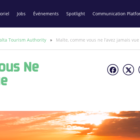
oriel
Jobs
Événements
Spotlight
Communication Platfo
lta Tourism Authority
»
Malte, comme vous ne l’avez jamais vue
ous Ne
ue