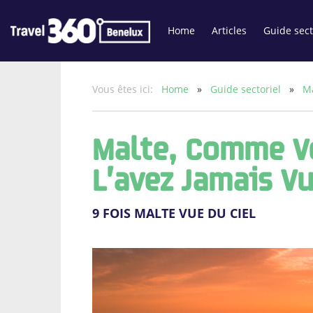
Home
Articles
Guide sect
Vous êtes ici:
Home
»
Guide sectoriel
»
Ma
Malte, Comme V
L’avez Jamais V
9 FOIS MALTE VUE DU CIEL