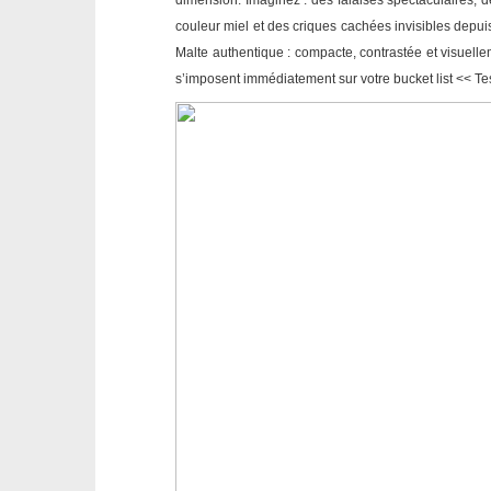
dimension. Imaginez : des falaises spectaculaires, d
couleur miel et des criques cachées invisibles depui
Malte authentique : compacte, contrastée et visuellem
s’imposent immédiatement sur votre bucket list << Te