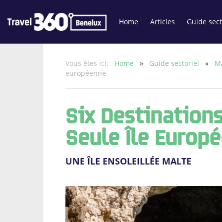
Home
Articles
Guide sect
Vous êtes ici:
Home
»
Guide sectoriel
»
Ma
européenne
Six Destination
Seule Île Europ
UNE ÎLE ENSOLEILLÉE MALTE