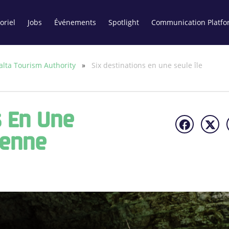
oriel
Jobs
Événements
Spotlight
Communication Platfo
lta Tourism Authority
»
Six destinations en une seule île
s En Une
éenne