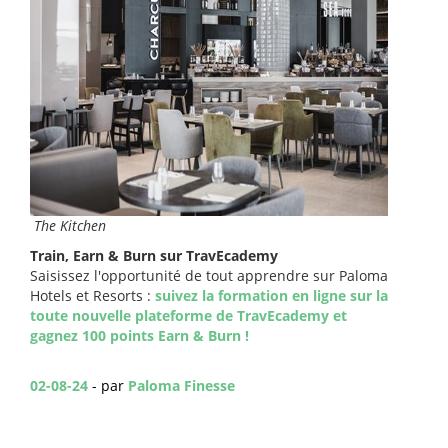
The Kitchen
Train, Earn & Burn
sur TravEcademy
Saisissez l'opportunité de tout apprendre sur Paloma
Hotels et Resorts :
suivez la formation en ligne sur la
toute nouvelle plateforme de TravEcademy et
gagnez 100 points Earn & Burn !
02-08-24
- par
Paloma Finesse