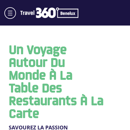
Un Voyage
Autour Du
Monde À La
Table Des
Restaurants À La
Carte
SAVOUREZ LA PASSION