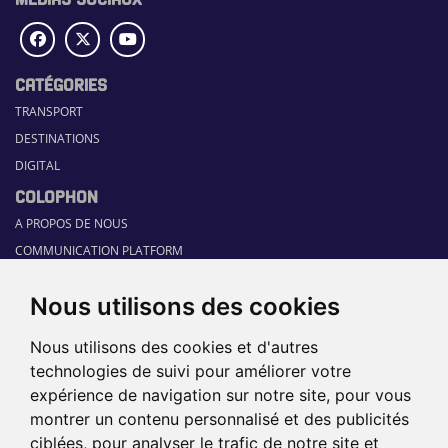
CATÉGORIES
TRANSPORT
DESTINATIONS
DIGITAL
COLOPHON
A PROPOS DE NOUS
COMMUNICATION PLATFORM
CONTACT
Nous utilisons des cookies
RUBRIQUES
HOME
Nous utilisons des cookies et d'autres
GUIDE SECTORIEL
technologies de suivi pour améliorer votre
JOBS
expérience de navigation sur notre site, pour vous
ÉVÉNEMENTS
montrer un contenu personnalisé et des publicités
ciblées, pour analyser le trafic de notre site et