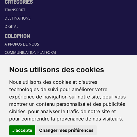
CATÉGORIES
TRANSPORT
DESTINATIONS
DIGITAL
COLOPHON
A PROPOS DE NOUS
COMMUNICATION PLATFORM
CONTACT
Nous utilisons des cookies
RUBRIQUES
HOME
Nous utilisons des cookies et d'autres
GUIDE SECTORIEL
technologies de suivi pour améliorer votre
JOBS
expérience de navigation sur notre site, pour vous
ÉVÉNEMENTS
montrer un contenu personnalisé et des publicités
ciblées, pour analyser le trafic de notre site et
pour comprendre la provenance de nos visiteurs.
©2026 TRAVEL360° |
SITEMAP
|
DISCLAIMER
|
POLITIQUE DE
J'accepte
Changer mes préférences
CONFIDENTIALITÉ
|
PRÉFÉRENCES
DE COOKIES