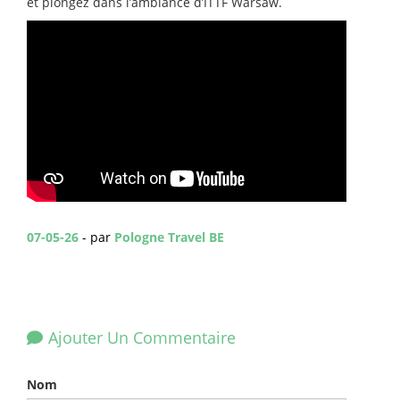
et plongez dans l’ambiance d’ITTF Warsaw.
07-05-26
- par
Pologne Travel BE
Ajouter Un Commentaire
Nom