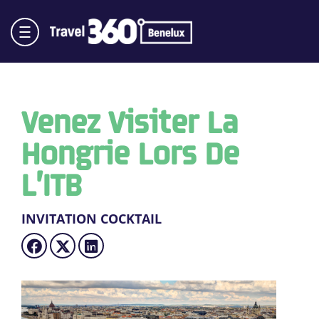
Venez Visiter La
Hongrie Lors De
L’ITB
INVITATION COCKTAIL