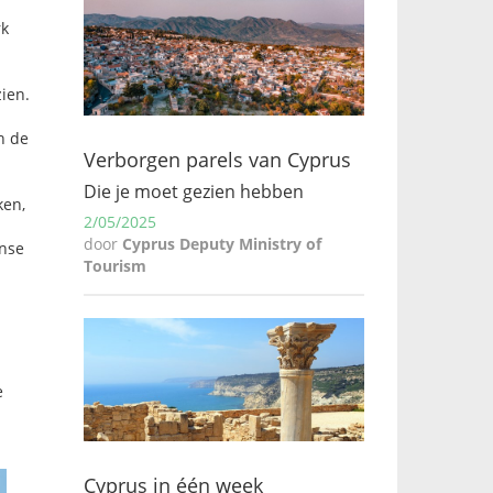
rk
zien.
n de
Verborgen parels van Cyprus
Die je moet gezien hebben
ken,
2/05/2025
door
Cyprus Deputy Ministry of
anse
Tourism
e
Cyprus in één week