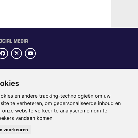
OCIAL MEDIA
UBRIEKEN
ookies
OME
ECTORGIDS
ookies en andere tracking-technologieën om uw
BS
site te verbeteren, om gepersonaliseerde inhoud en
APPENING
m onze website verkeer te analyseren en om te
oekers vandaan komen.
jn voorkeuren