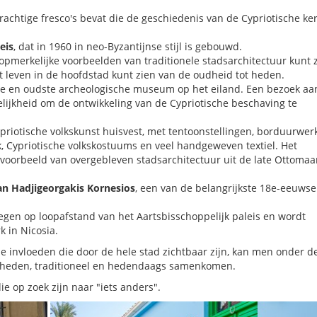
prachtige fresco's bevat die de geschiedenis van de Cypriotische ke
eis
, dat in 1960 in neo-Byzantijnse stijl is gebouwd.
 opmerkelijke voorbeelden van traditionele stadsarchitectuur kunt 
t leven in de hoofdstad kunt zien van de oudheid tot heden.
ste en oudste archeologische museum op het eiland. Een bezoek aa
lijkheid om de ontwikkeling van de Cypriotische beschaving te
ypriotische volkskunst huisvest, met tentoonstellingen, borduurwer
, Cypriotische volkskostuums en veel handgeweven textiel. Het
 voorbeeld van overgebleven stadsarchitectuur uit de late Ottoma
an Hadjigeorgakis Kornesios
, een van de belangrijkste 18e-eeuwse
legen op loopafstand van het Aartsbisschoppelijk paleis en wordt
 in Nicosia.
he invloeden die door de hele stad zichtbaar zijn, kan men onder d
n heden, traditioneel en hedendaags samenkomen.
ie op zoek zijn naar "iets anders".