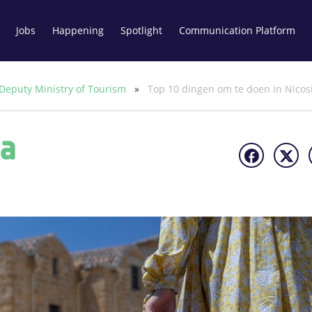
Jobs
Happening
Spotlight
Communication Platform
Deputy Ministry of Tourism
»
Top 10 dingen om te doen in Nicos
ia