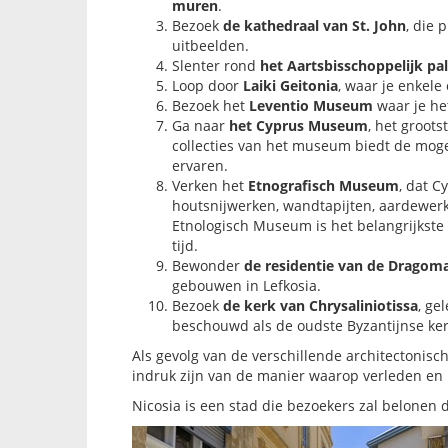
muren
.
Bezoek
de kathedraal van St. John
, die 
uitbeelden.
Slenter rond
het Aartsbisschoppelijk pal
Loop door
Laiki Geitonia
, waar je enkele
Bezoek het
Leventio Museum
waar je he
Ga naar
het Cyprus Museum
, het groot
collecties van het museum biedt de moge
ervaren.
Verken het
Etnografisch Museum
, dat C
houtsnijwerken, wandtapijten, aardewerk
Etnologisch Museum is het belangrijkste
tijd.
Bewonder
de residentie van de Dragom
gebouwen in Lefkosia.
Bezoek
de kerk van Chrysaliniotissa
, ge
beschouwd als de oudste Byzantijnse kerk
Als gevolg van de verschillende architectonisc
indruk zijn van de manier waarop verleden e
Nicosia is een stad die bezoekers zal belonen d