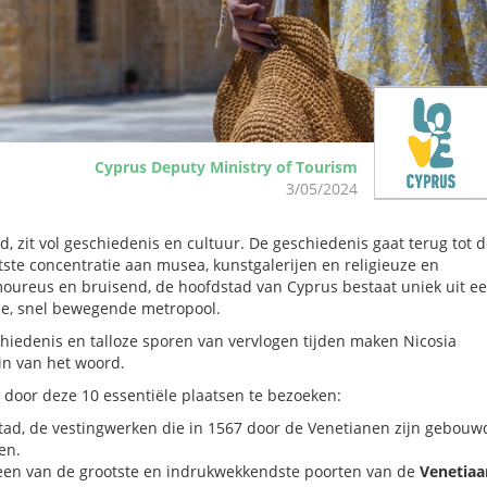
Cyprus Deputy Ministry of Tourism
3/05/2024
, zit vol geschiedenis en cultuur. De geschiedenis gaat terug tot 
otste concentratie aan musea, kunstgalerijen en religieuze en
oureus en bruisend, de hoofdstad van Cyprus bestaat uniek uit e
, snel bewegende metropool.
schiedenis en talloze sporen van vervlogen tijden maken Nicosia
zin van het woord.
a door deze 10 essentiële plaatsen te bezoeken:
ad, de vestingwerken die in 1567 door de Venetianen zijn gebouw
en.
 een van de grootste en indrukwekkendste poorten van de
Venetiaa