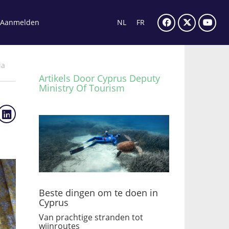
Aanmelden
NL
FR
ia
Artikels Door Cyprus Deputy
Ministry Of Tourism
Beste dingen om te doen in
Cyprus
Van prachtige stranden tot
wijnroutes