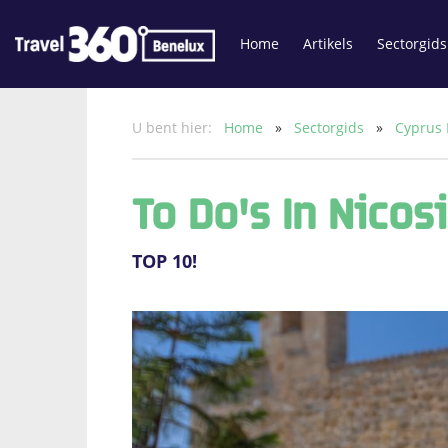
Home
Artikels
Sectorgids
U bent hier:
Home
»
Sectorgids
»
Cyprus 
To Do's In Nicos
TOP 10!