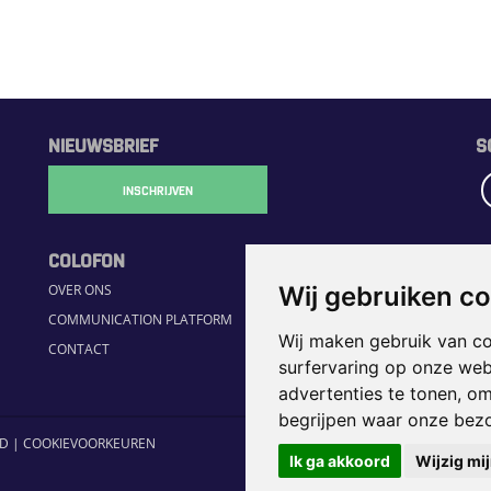
NIEUWSBRIEF
S
INSCHRIJVEN
COLOFON
R
Wij gebruiken c
OVER ONS
H
COMMUNICATION PLATFORM
S
Wij maken gebruik van c
CONTACT
JO
surfervaring op onze web
H
advertenties te tonen, o
begrijpen waar onze bez
ID
|
COOKIEVOORKEUREN
Ik ga akkoord
Wijzig mi