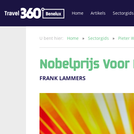
Home
Artikels
Sectorgids
U bent hier:
Home
»
Sectorgids
»
Pieter
Nobelprijs Voor
FRANK LAMMERS