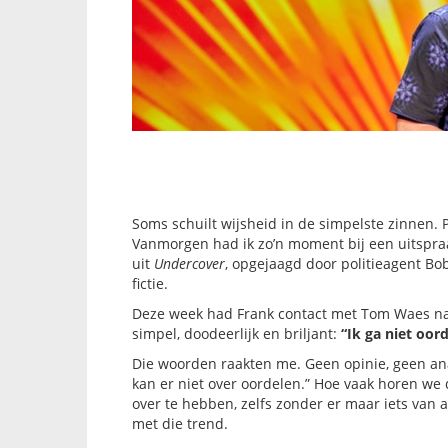
Soms schuilt wijsheid in de simpelste zinnen. P
Vanmorgen had ik zo’n moment bij een uitspra
uit
Undercover
, opgejaagd door politieagent Bo
fictie.
Deze week had Frank contact met Tom Waes na z
simpel, doodeerlijk en briljant:
“Ik ga niet oord
Die woorden raakten me. Geen opinie, geen anal
kan er niet over oordelen.” Hoe vaak horen we 
over te hebben, zelfs zonder er maar iets van
met die trend.