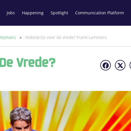
Jobs
Happening
Spotlight
Communication Platform
 Weymans
»
Nobelprijs voor de vrede? Frank Lammers
 De Vrede?