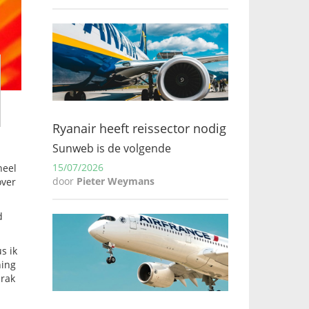
Ryanair heeft reissector nodig
Sunweb is de volgende
15/07/2026
neel
door
Pieter Weymans
over
d
s ik
ning
brak