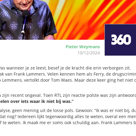
Pieter Weymans
10/12/2024
as wanneer je ze leest, besef je de kracht die erin verborgen zit.
ak van Frank Lammers. Velen kennen hem als Ferry, de drugscrimi
b Lemmens, vertolkt door Tom Waes. Maar deze keer ging het niet 
ijn recent ongeval. Toen RTL zijn reactie polste was zijn antwoor
elen over iets waar ik niet bij was.”
yse, geen mening uit de losse pols. Gewoon: “Ik was er niet bij, du
dat nog? Iedereen lijkt tegenwoordig alles te weten, overal een me
 af te weten. Ik maak me er soms ook schuldig aan. Frank Lammers 