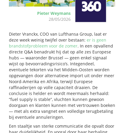
Pieter Weymans
28/05/2026
Dieter Vranckx, COO van Lufthansa Group, laat er
deze week weinig twijfel over bestaan:
er is geen
brandstofprobleem voor de zomer
. In een opvallend
directe Q&A benadrukt hij dat op alle zes Europese
hubs — waaronder Brussel — geen enkel signaal
wijst op bevoorradingsrisico’s. Integendeel,
eventuele tekorten via het Midden-Oosten worden
opgevangen door alternatieve import uit onder meer
Noord-Amerika en Afrika, terwijl Europese
raffinaderijen op volle capaciteit draaien. De
conclusie is helder en wordt meermaals herhaald:
“fuel supply is stable”, vluchten kunnen gewoon
doorgaan en klanten kunnen met vertrouwen boeken
— met als extra vangnet een volledige terugbetaling
bij eventuele annuleringen.
Een staaltje van sterke communicatie die opvalt door
haar duidelijkheid. En vooral door haar herhaling.