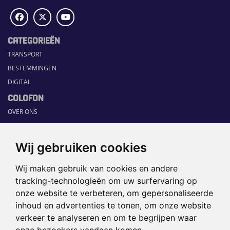
CATEGORIEËN
TRANSPORT
BESTEMMINGEN
DIGITAL
COLOFON
OVER ONS
COMMUNICATION PLATFORM
CONTACT
Wij gebruiken cookies
RUBRIEKEN
Wij maken gebruik van cookies en andere
HOME
tracking-technologieën om uw surfervaring op
SECTORGIDS
onze website te verbeteren, om gepersonaliseerde
JOBS
inhoud en advertenties te tonen, om onze website
HAPPENING
verkeer te analyseren en om te begrijpen waar