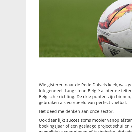
Wie gisteren naar de Rode Duivels keek, was g
Integendeel. Lang stond België achter de feiten
Belgische richting. De drie punten zijn binne
gebruiken als voorbeeld van perfect voetbal.
Het deed me denken aan onze sector.
Ook daar lijkt succes soms mooier vanop afstan
boekingsjaar of een geslaagd project schuilen
geopolitieke spanningen of technische uitdagin