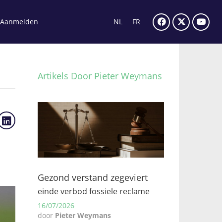
Aanmelden
NL
FR
Artikels Door Pieter Weymans
Gezond verstand zegeviert
einde verbod fossiele reclame
16/07/2026
door
Pieter Weymans