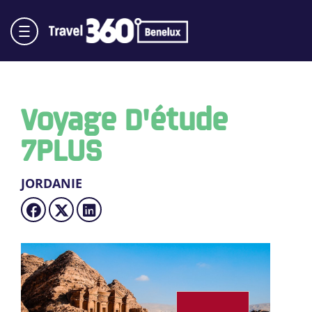
Voyage D'étude
7PLUS
JORDANIE