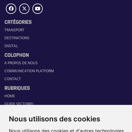
CATÉGORIES
TRANSPORT
DESTINATIONS
DIGITAL
COLOPHON
A PROPOS DE NOUS
COMMUNICATION PLATFORM
CONTACT
RUBRIQUES
HOME
GUIDE SECTORIEL
JOBS
Nous utilisons des cookies
ÉVÉNEMENTS
Nous utilisons des cookies et d'autres technologies