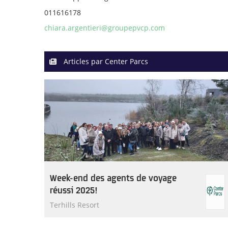
011616178
chiara.argentieri@groupepvcp.com
Articles par Center Parcs
Week-end des agents de voyage
réussi 2025!
Terhills Resort