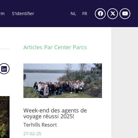
rm
S'Identifier
NL
FR
Articles Par Center Parcs
Week-end des agents de
voyage réussi 2025!
Terhills Resort
27-02-25