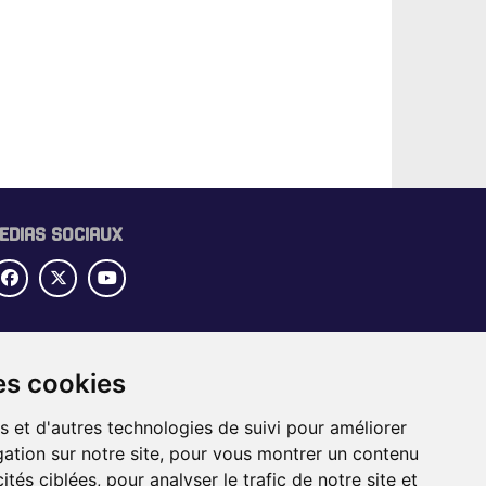
EDIAS SOCIAUX
UBRIQUES
OME
es cookies
IDE SECTORIEL
s et d'autres technologies de suivi pour améliorer
BS
ation sur notre site, pour vous montrer un contenu
VÉNEMENTS
ités ciblées, pour analyser le trafic de notre site et