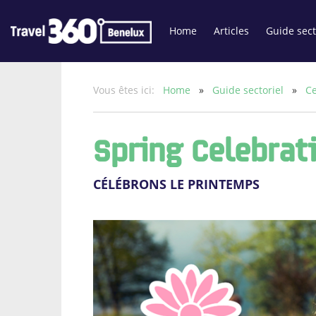
Home
Articles
Guide sect
Vous êtes ici:
Home
»
Guide sectoriel
»
Ce
Spring Celebrat
CÉLÉBRONS LE PRINTEMPS