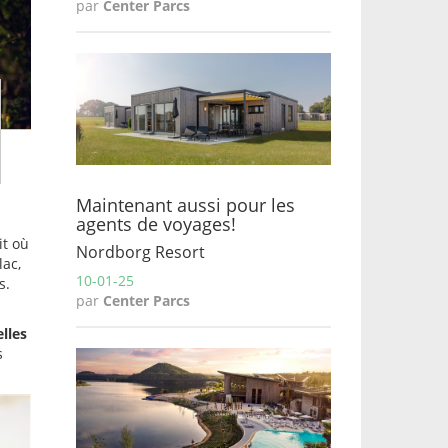
par
Center Parcs
Maintenant aussi pour les
agents de voyages!
it où
Nordborg Resort
lac,
10-01-25
s.
par
Center Parcs
elles
s