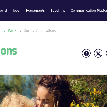
oriel
Jobs
Événements
Spotlight
Communication Platfo
nter Parcs
»
Spring Celebrations
ions