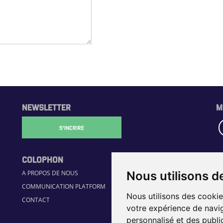
NEWSLETTER
M
S'INCRIRE
COLOPHON
R
A PROPOS DE NOUS
H
Nous utilisons d
COMMUNICATION PLATFORM
GU
Nous utilisons des cookie
CONTACT
JO
votre expérience de navig
É
personnalisé et des public