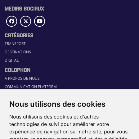
MEDIAS SOCIAUX
CATÉGORIES
TRANSPORT
DESTINATIONS
DIGITAL
COLOPHON
A PROPOS DE NOUS
COMMUNICATION PLATFORM
CONTACT
Nous utilisons des cookies
RUBRIQUES
HOME
Nous utilisons des cookies et d'autres
GUIDE SECTORIEL
technologies de suivi pour améliorer votre
JOBS
expérience de navigation sur notre site, pour vous
ÉVÉNEMENTS