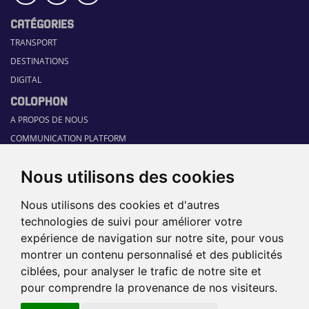
CATÉGORIES
TRANSPORT
DESTINATIONS
DIGITAL
COLOPHON
A PROPOS DE NOUS
COMMUNICATION PLATFORM
CONTACT
Nous utilisons des cookies
RUBRIQUES
HOME
Nous utilisons des cookies et d'autres
GUIDE SECTORIEL
technologies de suivi pour améliorer votre
JOBS
expérience de navigation sur notre site, pour vous
ÉVÉNEMENTS
montrer un contenu personnalisé et des publicités
ciblées, pour analyser le trafic de notre site et
pour comprendre la provenance de nos visiteurs.
©2026 TRAVEL360° |
SITEMAP
|
DISCLAIMER
|
POLITIQUE DE