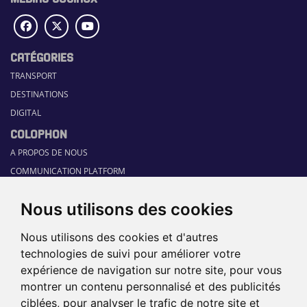
CATÉGORIES
TRANSPORT
DESTINATIONS
DIGITAL
COLOPHON
A PROPOS DE NOUS
COMMUNICATION PLATFORM
CONTACT
Nous utilisons des cookies
RUBRIQUES
HOME
Nous utilisons des cookies et d'autres
GUIDE SECTORIEL
technologies de suivi pour améliorer votre
JOBS
expérience de navigation sur notre site, pour vous
ÉVÉNEMENTS
montrer un contenu personnalisé et des publicités
ciblées, pour analyser le trafic de notre site et