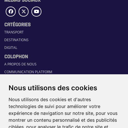
CATÉGORIES
TRANSPORT
DESTINATIONS
DIGITAL
COLOPHON
A PROPOS DE NOUS
COMMUNICATION PLATFORM
CONTACT
Nous utilisons des cookies
RUBRIQUES
HOME
Nous utilisons des cookies et d'autres
GUIDE SECTORIEL
technologies de suivi pour améliorer votre
JOBS
expérience de navigation sur notre site, pour vous
ÉVÉNEMENTS
montrer un contenu personnalisé et des publicités
ciblées, pour analyser le trafic de notre site et