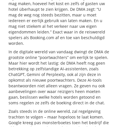
mag maken, hoeveel het kost en zelfs of gasten uw
hotel überhaupt te zien krijgen. De DMA zegt: “U
mag de weg nog steeds bezitten, maar u moet
iedereen er eerlijk gebruik van laten maken. En u
mag niet stiekem al het verkeer naar uw eigen
eigendommen leiden.” Exact waar in de reiswereld
spelers als Booking.com af en toe van beschuldigd
worden.
In de digitale wereld van vandaag dwingt de DMA de
grootste online “poortwachters” om eerlijk te spelen.
Maar hier wordt het lastig: de DMA heeft nog geen
betrekking op zelfstandige AI-assistenten, zoals
ChatGPT, Gemini of Perplexity, ook al zijn deze in
opkomst als nieuwe poortwachters. Deze AI-tools
beantwoorden niet alleen vragen. Ze geven nu ook
aanbevelingen over waar reizigers heen moeten
gaan, beslissen welke hotels worden getoond en
soms regelen ze zelfs de boeking direct in de chat.
Zoals steeds in de online wereld, zal regelgeving
trachten te volgen – maar hopeloos te laat komen.
Google kreeg pas monsterboetes toen het bedrijf die