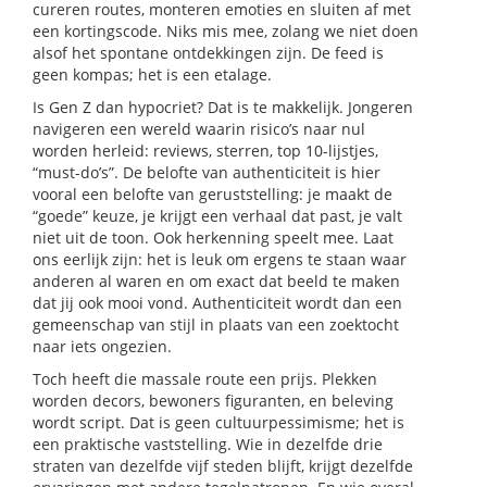
cureren routes, monteren emoties en sluiten af met
een kortingscode. Niks mis mee, zolang we niet doen
alsof het spontane ontdekkingen zijn. De feed is
geen kompas; het is een etalage.
Is Gen Z dan hypocriet? Dat is te makkelijk. Jongeren
navigeren een wereld waarin risico’s naar nul
worden herleid: reviews, sterren, top 10-lijstjes,
“must-do’s”. De belofte van authenticiteit is hier
vooral een belofte van geruststelling: je maakt de
“goede” keuze, je krijgt een verhaal dat past, je valt
niet uit de toon. Ook herkenning speelt mee. Laat
ons eerlijk zijn: het is leuk om ergens te staan waar
anderen al waren en om exact dat beeld te maken
dat jij ook mooi vond. Authenticiteit wordt dan een
gemeenschap van stijl in plaats van een zoektocht
naar iets ongezien.
Toch heeft die massale route een prijs. Plekken
worden decors, bewoners figuranten, en beleving
wordt script. Dat is geen cultuurpessimisme; het is
een praktische vaststelling. Wie in dezelfde drie
straten van dezelfde vijf steden blijft, krijgt dezelfde