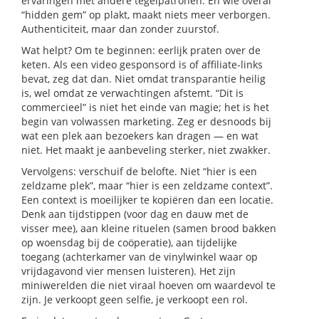
ervaringen met andere tegelpatronen. En wie overal
“hidden gem” op plakt, maakt niets meer verborgen.
Authenticiteit, maar dan zonder zuurstof.
Wat helpt? Om te beginnen: eerlijk praten over de
keten. Als een video gesponsord is of affiliate-links
bevat, zeg dat dan. Niet omdat transparantie heilig
is, wel omdat ze verwachtingen afstemt. “Dit is
commercieel” is niet het einde van magie; het is het
begin van volwassen marketing. Zeg er desnoods bij
wat een plek aan bezoekers kan dragen — en wat
niet. Het maakt je aanbeveling sterker, niet zwakker.
Vervolgens: verschuif de belofte. Niet “hier is een
zeldzame plek”, maar “hier is een zeldzame context”.
Een context is moeilijker te kopiëren dan een locatie.
Denk aan tijdstippen (voor dag en dauw met de
visser mee), aan kleine rituelen (samen brood bakken
op woensdag bij de coöperatie), aan tijdelijke
toegang (achterkamer van de vinylwinkel waar op
vrijdagavond vier mensen luisteren). Het zijn
miniwerelden die niet viraal hoeven om waardevol te
zijn. Je verkoopt geen selfie, je verkoopt een rol.