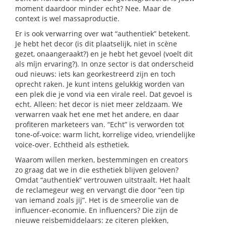
moment daardoor minder echt? Nee. Maar de
context is wel massaproductie.
Er is ook verwarring over wat “authentiek” betekent.
Je hebt het decor (is dit plaatselijk, niet in scène
gezet, onaangeraakt?) en je hebt het gevoel (voelt dit
als míjn ervaring?). In onze sector is dat onderscheid
oud nieuws: iets kan georkestreerd zijn en toch
oprecht raken. Je kunt intens gelukkig worden van
een plek die je vond via een virale reel. Dat gevoel is
echt. Alleen: het decor is niet meer zeldzaam. We
verwarren vaak het ene met het andere, en daar
profiteren marketeers van. “Echt” is verworden tot
tone-of-voice: warm licht, korrelige video, vriendelijke
voice-over. Echtheid als esthetiek.
Waarom willen merken, bestemmingen en creators
zo graag dat we in die esthetiek blijven geloven?
Omdat “authentiek” vertrouwen uitstraalt. Het haalt
de reclamegeur weg en vervangt die door “een tip
van iemand zoals jij”. Het is de smeerolie van de
influencer-economie. En influencers? Die zijn de
nieuwe reisbemiddelaars: ze citeren plekken,