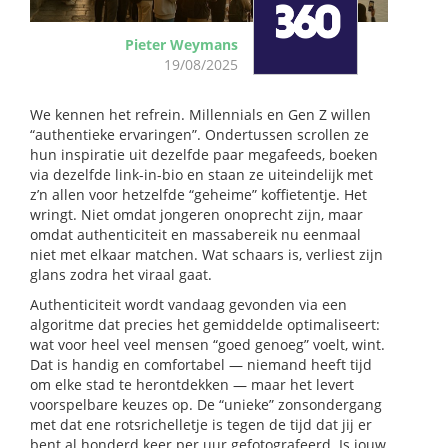
Pieter Weymans
19/08/2025
We kennen het refrein. Millennials en Gen Z willen
“authentieke ervaringen”. Ondertussen scrollen ze
hun inspiratie uit dezelfde paar megafeeds, boeken
via dezelfde link-in-bio en staan ze uiteindelijk met
z’n allen voor hetzelfde “geheime” koffietentje. Het
wringt. Niet omdat jongeren onoprecht zijn, maar
omdat authenticiteit en massabereik nu eenmaal
niet met elkaar matchen. Wat schaars is, verliest zijn
glans zodra het viraal gaat.
Authenticiteit wordt vandaag gevonden via een
algoritme dat precies het gemiddelde optimaliseert:
wat voor heel veel mensen “goed genoeg” voelt, wint.
Dat is handig en comfortabel — niemand heeft tijd
om elke stad te herontdekken — maar het levert
voorspelbare keuzes op. De “unieke” zonsondergang
met dat ene rotsrichelletje is tegen de tijd dat jij er
bent al honderd keer per uur gefotografeerd. Is jouw