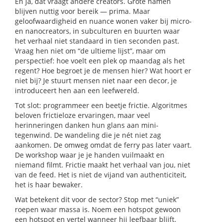
En ja, dat vraagt andere creators. Grote namen
blijven nuttig voor bereik — prima. Maar
geloofwaardigheid en nuance wonen vaker bij micro-
en nanocreators, in subculturen en buurten waar
het verhaal niet standaard in tien seconden past.
Vraag hen niet om “de ultieme lijst”, maar om
perspectief: hoe voelt een plek op maandag als het
regent? Hoe begroet je de mensen hier? Wat hoort er
niet bij? Je stuurt mensen niet naar een decor, je
introduceert hen aan een leefwereld.
Tot slot: programmeer een beetje frictie. Algoritmes
beloven frictieloze ervaringen, maar veel
herinneringen danken hun glans aan mini-
tegenwind. De wandeling die je nét niet zag
aankomen. De omweg omdat de ferry pas later vaart.
De workshop waar je je handen vuilmaakt en
niemand filmt. Frictie maakt het verhaal van jou, niet
van de feed. Het is niet de vijand van authenticiteit,
het is haar bewaker.
Wat betekent dit voor de sector? Stop met “uniek”
roepen waar massa is. Noem een hotspot gewoon
een hotspot en vertel wanneer hij leefbaar blijft.