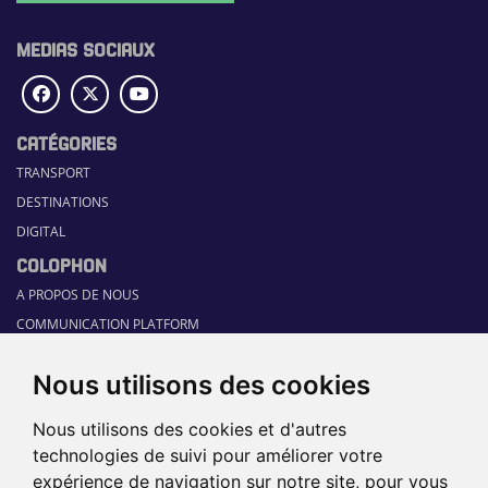
MEDIAS SOCIAUX
CATÉGORIES
TRANSPORT
DESTINATIONS
DIGITAL
COLOPHON
A PROPOS DE NOUS
COMMUNICATION PLATFORM
CONTACT
Nous utilisons des cookies
RUBRIQUES
HOME
Nous utilisons des cookies et d'autres
GUIDE SECTORIEL
technologies de suivi pour améliorer votre
JOBS
expérience de navigation sur notre site, pour vous