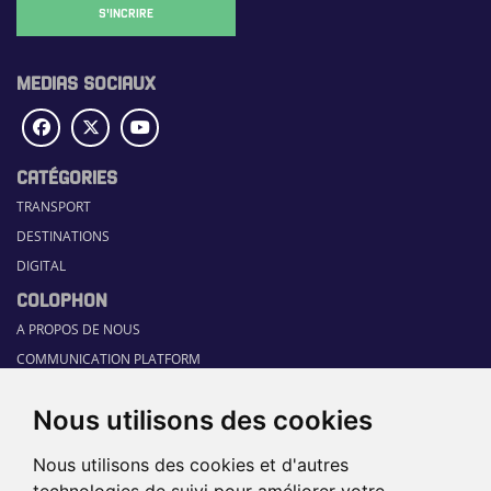
S'INCRIRE
MEDIAS SOCIAUX
CATÉGORIES
TRANSPORT
DESTINATIONS
DIGITAL
COLOPHON
A PROPOS DE NOUS
COMMUNICATION PLATFORM
CONTACT
Nous utilisons des cookies
RUBRIQUES
HOME
Nous utilisons des cookies et d'autres
GUIDE SECTORIEL