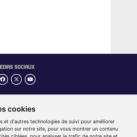
EDIAS SOCIAUX
UBRIQUES
es cookies
OME
IDE SECTORIEL
s et d'autres technologies de suivi pour améliorer
BS
ation sur notre site, pour vous montrer un contenu
VÉNEMENTS
ités ciblées, pour analyser le trafic de notre site et