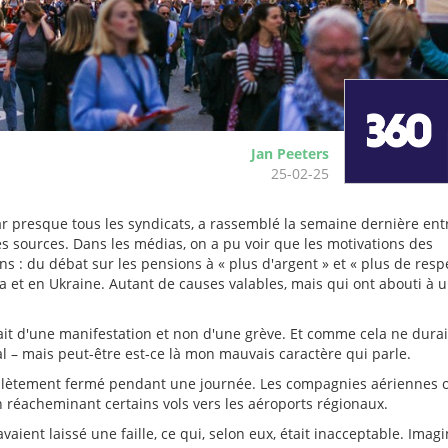
Jan Peeters
25-02-25
ar presque tous les syndicats, a rassemblé la semaine dernière ent
es sources. Dans les médias, on a pu voir que les motivations des
s : du débat sur les pensions à « plus d'argent » et « plus de respe
za et en Ukraine. Autant de causes valables, mais qui ont abouti à 
issait d'une manifestation et non d'une grève. Et comme cela ne durai
al – mais peut-être est-ce là mon mauvais caractère qui parle.
omplètement fermé pendant une journée. Les compagnies aériennes 
en réacheminant certains vols vers les aéroports régionaux.
avaient laissé une faille, ce qui, selon eux, était inacceptable. Imag