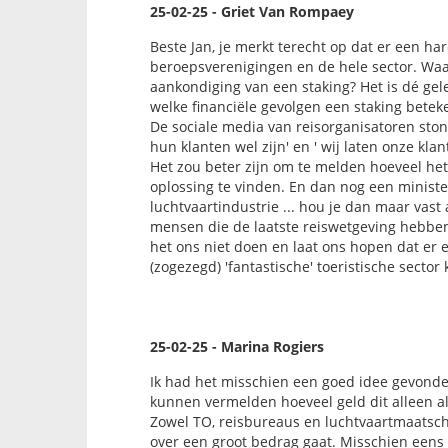
25-02-25 - Griet Van Rompaey
Beste Jan, je merkt terecht op dat er een ha
beroepsverenigingen en de hele sector. Waar 
aankondiging van een staking? Het is dé ge
welke financiële gevolgen een staking beteke
De sociale media van reisorganisatoren sto
hun klanten wel zijn' en ' wij laten onze klan
Het zou beter zijn om te melden hoeveel het
oplossing te vinden. En dan nog een ministe
luchtvaartindustrie ... hou je dan maar vas
mensen die de laatste reiswetgeving hebbe
het ons niet doen en laat ons hopen dat er ei
(zogezegd) 'fantastische' toeristische sector
25-02-25 - Marina Rogiers
Ik had het misschien een goed idee gevonde
kunnen vermelden hoeveel geld dit alleen al 
Zowel TO, reisbureaus en luchtvaartmaatsch
over een groot bedrag gaat. Misschien eens