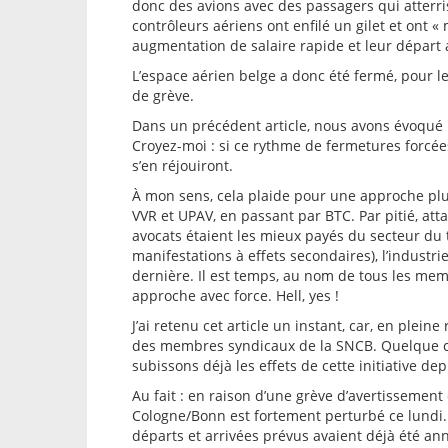
donc des avions avec des passagers qui atterris
contrôleurs aériens ont enfilé un gilet et ont 
augmentation de salaire rapide et leur départ an
L’espace aérien belge a donc été fermé, pour l
de grève.
Dans un précédent article, nous avons évoqué 
Croyez-moi : si ce rythme de fermetures forcée
s’en réjouiront.
À mon sens, cela plaide pour une approche plus
VVR et UPAV, en passant par BTC. Par pitié, atta
avocats étaient les mieux payés du secteur du t
manifestations à effets secondaires), l’industri
dernière. Il est temps, au nom de tous les memb
approche avec force. Hell, yes !
J’ai retenu cet article un instant, car, en plei
des membres syndicaux de la SNCB. Quelque cho
subissons déjà les effets de cette initiative de
Au fait : en raison d’une grève d’avertissement
Cologne/Bonn est fortement perturbé ce lundi. 
départs et arrivées prévus avaient déjà été an