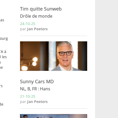
Tim quitte Sunweb
Drôle de monde
pas
24-10-25
par
Jan Peeters
bourg
TA à
 les
s
ne
Sunny Cars MD
rs
NL, B, FR : Hans
21-10-25
par
Jan Peeters
de