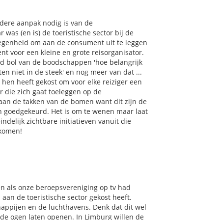
rdere aanpak nodig is van de
was (en is) de toeristische sector bij de
legenheid om aan de consument uit te leggen
nt voor een kleine en grote reisorganisator.
nd bol van de boodschappen 'hoe belangrijk
ten niet in de steek' en nog meer van dat ...
 hen heeft gekost om voor elke reiziger een
r die zich gaat toeleggen op de
t aan de takken van de bomen want dit zijn de
n goedgekeurd. Het is om te wenen maar laat
ndelijk zichtbare initiatieven vanuit die
 komen!
n als onze beroepsvereniging op tv had
aan de toeristische sector gekost heeft.
appijen en de luchthavens. Denk dat dit wel
 de ogen laten openen. In Limburg willen de