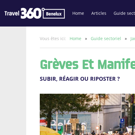
Home
Articles
Guide sect
Vous êtes ici:
Home
»
Guide sectoriel
»
Ja
Grèves Et Manif
SUBIR, RÉAGIR OU RIPOSTER ?