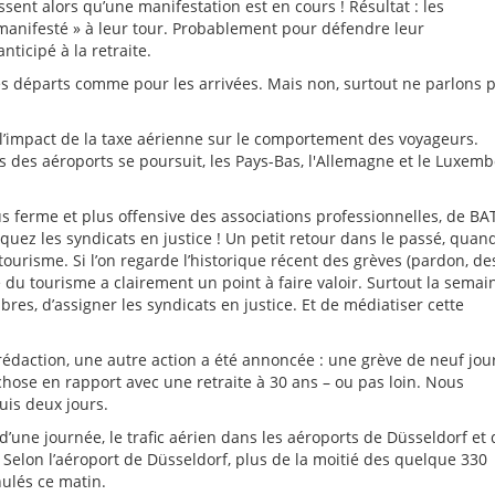
sent alors qu’une manifestation est en cours ! Résultat : les
« manifesté » à leur tour. Probablement pour défendre leur
ticipé à la retraite.
es départs comme pour les arrivées. Mais non, surtout ne parlons 
l’impact de la taxe aérienne sur le comportement des voyageurs.
s des aéroports se poursuit, les Pays-Bas, l'Allemagne et le Luxem
 ferme et plus offensive des associations professionnelles, de BA
quez les syndicats en justice ! Un petit retour dans le passé, quand
ourisme. Si l’on regarde l’historique récent des grèves (pardon, de
e du tourisme a clairement un point à faire valoir. Surtout la semai
res, d’assigner les syndicats en justice. Et de médiatiser cette
ne rédaction, une autre action a été annoncée : une grève de neuf jou
se en rapport avec une retraite à 30 ans – ou pas loin. Nous
puis deux jours.
 d’une journée, le trafic aérien dans les aéroports de Düsseldorf et 
Selon l’aéroport de Düsseldorf, plus de la moitié des quelque 330
nulés ce matin.