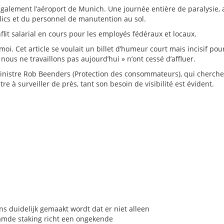
 également l’aéroport de Munich. Une journée entière de paralysie, 
lics et du personnel de manutention au sol.
flit salarial en cours pour les employés fédéraux et locaux.
moi. Cet article se voulait un billet d’humeur court mais incisif pou
ous ne travaillons pas aujourd’hui » n’ont cessé d’affluer.
 ministre Rob Beenders (Protection des consommateurs), qui cherche
re à surveiller de près, tant son besoin de visibilité est évident.
ns duidelijk gemaakt wordt dat er niet alleen
aamde staking richt een ongekende