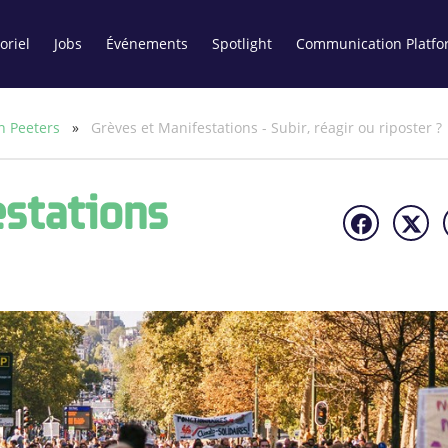
oriel
Jobs
Événements
Spotlight
Communication Platfo
n Peeters
»
Grèves et Manifestations - Subir, réagir ou riposter ?
estations