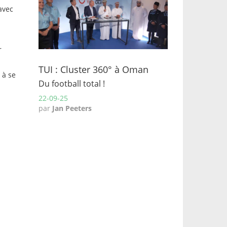
avec
r
TUI : Cluster 360° à Oman
 à se
Du football total !
22-09-25
par
Jan Peeters