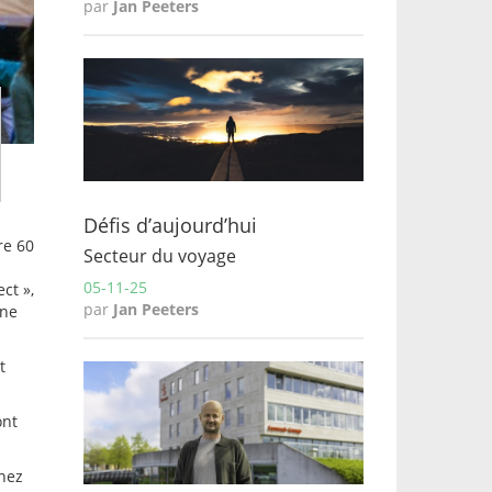
par
Jan Peeters
Défis d’aujourd’hui
re 60
Secteur du voyage
05-11-25
ct »,
par
Jan Peeters
une
t
ont
inez