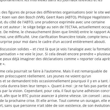
 des figures de proue des différentes organisations (voir le site w
 Koen van den Bosch (VVR), Geert Raes (ABTO), Philippe Hagelstein
tout, du côté de l'ABTO, une prudence exprimée avec une certaine
e cet auteur : le siège belge au sein de l'ECTAA, actuellement occu
ne. De même, le chevauchement (bien que limité) entre le rapport 
oi, une difficulté. Une clarification financière totale, compte tenu
surprise pour moi dans le cadre d'un accord entièrement abouti.
iscussion solides – et c'est là que je vois l'analogie avec la formati
nisation » ne voie le jour. Si cela devait encore prendre « plusieu
 je peux déjà imaginer des déclarations comme « reporter cela aprè
e ».
me cela pourrait se faire à l'automne. Mais il est remarquable de
s'en préoccupent réellement. Les jeunes ne voient qu'un
s et se demandent très occasionnellement pourquoi il y en a tant. 
cela durera bien leur temps ». Quant à moi : je ne fais pas partie 
as par la vision. Cependant, pour cela, il faut qu'une adhésion conc
 afin que le BTC puisse avancer à pleine vitesse. Un conseil : ass
 de la prochaine crise. Et elle arrive. Tout comme un ouragan, elle e
t, sans que personne n'ait idée de son existence, de son évolution