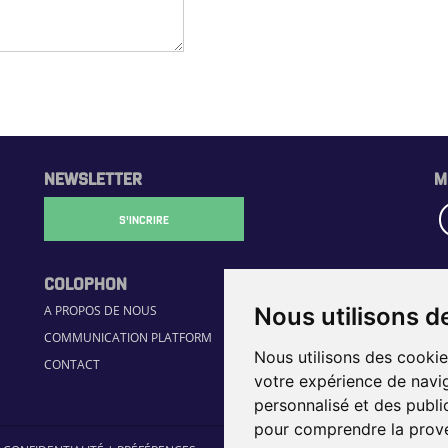
NEWSLETTER
M
S'INCRIRE
COLOPHON
R
Nous utilisons d
A PROPOS DE NOUS
H
COMMUNICATION PLATFORM
GU
Nous utilisons des cookie
CONTACT
JO
votre expérience de navig
É
personnalisé et des public
pour comprendre la prove