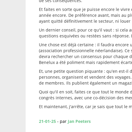
de ses conséquences.
Et faites en sorte que je puisse encore le vivre d
année encore. De préférence avant, mais au plu
ayant quitté définitivement le secteur, ni louer 
Un dernier conseil, pour ce qu'il vaut : si cela 
questions esquivées ou restées sans réponse. E
Une chose est déjà certaine : il faudra encor
(association professionnelle néerlandaise). Ce
devra rechercher un consensus pour chaque déci
Benelux a été poliment mais rapidement écart
Et, une petite question piquante : qu'en est-i
personnes, organisent et vendent des voyages. 
de membres. Ils publient également un magaz
Quoi qu'il en soit, faites ce que tout le mond
congrès internes, avec une co-décision des memb
Et maintenant, j'arrête, car je sais que tout le
21-01-25
- par
Jan Peeters