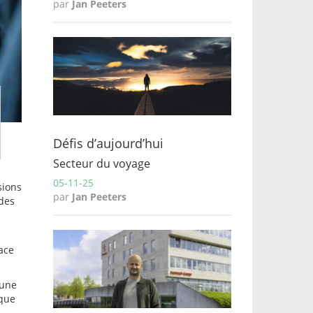
par
Jan Peeters
Défis d’aujourd’hui
Secteur du voyage
05-11-25
sions
par
Jan Peeters
 des
ace
 une
 que