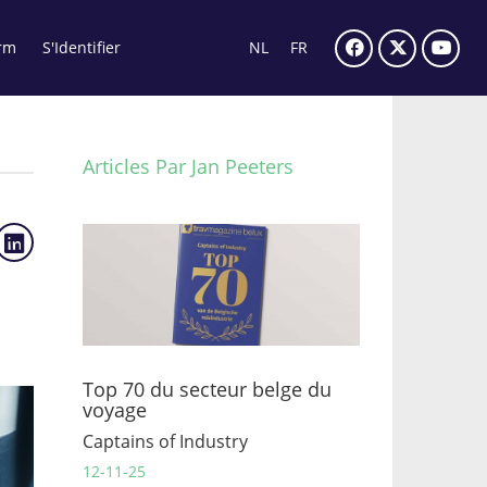
rm
S'Identifier
NL
FR
Articles Par Jan Peeters
Top 70 du secteur belge du
voyage
Captains of Industry
12-11-25