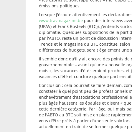
émissions politiques.
Lorsque j'écoute attentivement les déclarations
www.travmagazine.be
pour des interviews avec
(UPAV) et Frank Bosteels (BTC)), j'entends sur
diplomatie. Quelques suppositions de la part d
par l'ABTO, reste un point de discussion inter
Trends et le magazine du BTC constitue, selon m
différences de budgets, serait également une 
Il semble donc qu'il y ait encore des points de d
gouvernementale – avant qu'une « nouvelle orga
mois », les vacances d'été seraient proches, et
vacances d'été et conclure quelque part ensuit
Conclusion : cela pourrait se faire demain, com
constater à quel point peu de professionnels 
enchevêtrement d'associations professionnelle
plus âgés haussent les épaules et disent « que 
cette dernière catégorie. Par l'âge, oui, mais p
de l'ABTO au BTC soit mise en place rapidement,
vous d'être prêts à parler d'une seule voix lors
actuellement en train de se former quelque par