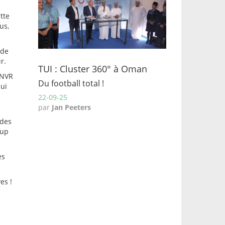
ette
us,
 de
r.
TUI : Cluster 360° à Oman
ANVR
Du football total !
qui
22-09-25
par
Jan Peeters
 des
oup
es
es !