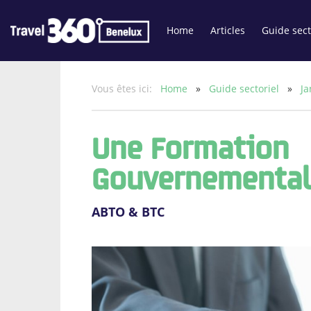
Home
Articles
Guide sect
Vous êtes ici:
Home
»
Guide sectoriel
»
Ja
Une Formation
Gouvernemental
ABTO & BTC