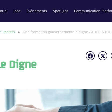
oriel
Jobs
Événements
Spotlight
Communication Platfo
n Peeters
»
Une formation gouvernementale digne - ABTO & BTC
e Digne