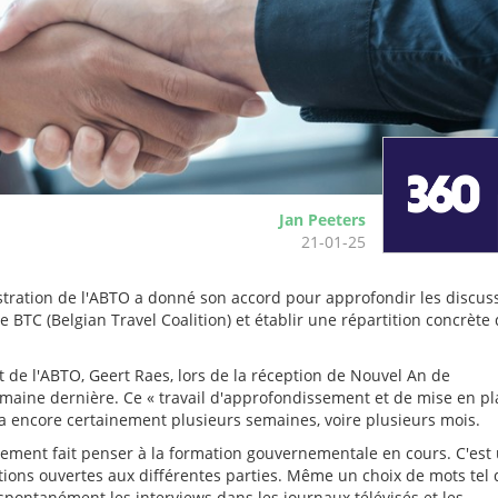
Jan Peeters
21-01-25
nistration de l'ABTO a donné son accord pour approfondir les discus
le BTC (Belgian Travel Coalition) et établir une répartition concrète
t de l'ABTO, Geert Raes, lors de la réception de Nouvel An de
semaine dernière. Ce « travail d'approfondissement et de mise en pl
a encore certainement plusieurs semaines, voire plusieurs mois.
ement fait penser à la formation gouvernementale en cours. C'est
ptions ouvertes aux différentes parties. Même un choix de mots tel
 spontanément les interviews dans les journaux télévisés et les