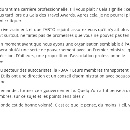
urant ma carrière professionnelle, s'il vous plaît ? Cela signifie : c
s tard lors du Gala des Travel Awards. Après cela, je ne pourrai pl
ni critiquer.
arrive vraiment, et que l'ABTO rejoint, assurez-vous qu'il n'y ait plus
t surtout, ne faites pas de promesses que vous ne pouvez pas teni
e un moment avant que nous ayons une organisation semblable à l'
 sera plutôt une sorte de gouvernement avec un Premier ministre, 
sion. D'ailleurs, une proposition d'association professionnelle
ée.
l du secteur des autocaristes, la FBAA ? Leurs membres transportent
Et ils ont une direction et un conseil d'administration avec beauc
ine.
e demande : formez ce « gouvernement ». Quelqu'un a-t-il pensé à d
res, sur ce sujet et les points sensibles ?
 monde est de bonne volonté. C'est ce que je pense, du moins. Hell, y