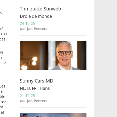
Tim quitte Sunweb
eb
Drôle de monde
24-10-25
par
Jan Peeters
pé
ABTO
 des
on
rs
s les
Sunny Cars MD
Les
NL, B, FR : Hans
de
21-10-25
rète
par
Jan Peeters
urez-
st
 et