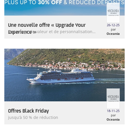
Une nouvelle offre « Upgrade Your
26-12-25
par
Experience »
Davantage de valeur et de personnalisation
Oceania
sur plus de 140 croisières de luxe
Cruises
Offres Black Friday
18-11-25
par
jusqu’à 50 % de réduction
Oceania
Cruises