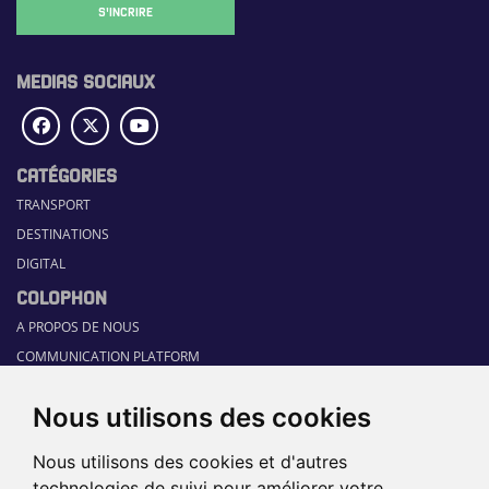
S'INCRIRE
MEDIAS SOCIAUX
CATÉGORIES
TRANSPORT
DESTINATIONS
DIGITAL
COLOPHON
A PROPOS DE NOUS
COMMUNICATION PLATFORM
CONTACT
Nous utilisons des cookies
RUBRIQUES
HOME
Nous utilisons des cookies et d'autres
GUIDE SECTORIEL
technologies de suivi pour améliorer votre