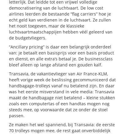
letterlijk. Dat leidde tot een vrijwel volledige
democratisering van de luchtvaart. De low cost
airlines leerden de bestaande “flag carriers” hoe je
echt geld kan verdienen in de luchtvaart. Ze zullen
het nooit toegeven, maar de klassieke
luchtvaartmaatschappijen hebben véél geleerd van
de budgetvliegers.
“Ancillary pricing” is daar een belangrijk onderdeel
van: je betaalt een basisprijs voor een basis product
en dienst, en alle extra’s betaal je. De businessclass
bleef alleen op lange afstand een gouden kalf.
Transavia, de vakantievlieger van Air France-KLM,
heeft vorige week de beslissing gecommuniceerd dat
handbagage-trolleys vanaf nu betalend zijn. En daar
was het eerste misverstand in vele media: Transavia
maakt de handbagage niet betalend – kleine stukken
zoals een computertas of een handtas mogen nog
steeds mee, op voorwaarde dat ze onder de stoel
passen.
Ze maken het wel spannend, bij Transavia: de eerste
70 trolleys mogen mee, de rest gaat onverbiddelijk