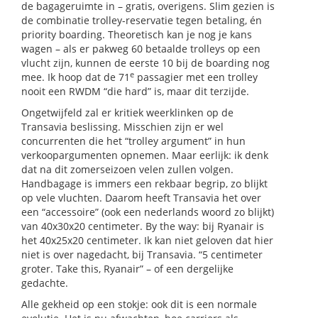
de bagageruimte in – gratis, overigens. Slim gezien is
de combinatie trolley-reservatie tegen betaling, én
priority boarding. Theoretisch kan je nog je kans
wagen – als er pakweg 60 betaalde trolleys op een
vlucht zijn, kunnen de eerste 10 bij de boarding nog
e
mee. Ik hoop dat de 71
passagier met een trolley
nooit een RWDM “die hard” is, maar dit terzijde.
Ongetwijfeld zal er kritiek weerklinken op de
Transavia beslissing. Misschien zijn er wel
concurrenten die het “trolley argument” in hun
verkoopargumenten opnemen. Maar eerlijk: ik denk
dat na dit zomerseizoen velen zullen volgen.
Handbagage is immers een rekbaar begrip, zo blijkt
op vele vluchten. Daarom heeft Transavia het over
een “accessoire” (ook een nederlands woord zo blijkt)
van 40x30x20 centimeter. By the way: bij Ryanair is
het 40x25x20 centimeter. Ik kan niet geloven dat hier
niet is over nagedacht, bij Transavia. “5 centimeter
groter. Take this, Ryanair” – of een dergelijke
gedachte.
Alle gekheid op een stokje: ook dit is een normale