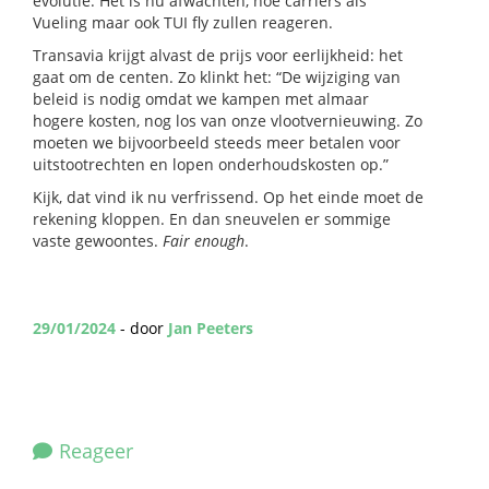
evolutie. Het is nu afwachten, hoe carriers als
Vueling maar ook TUI fly zullen reageren.
Transavia krijgt alvast de prijs voor eerlijkheid: het
gaat om de centen. Zo klinkt het: “De wijziging van
beleid is nodig omdat we kampen met almaar
hogere kosten, nog los van onze vlootvernieuwing. Zo
moeten we bijvoorbeeld steeds meer betalen voor
uitstootrechten en lopen onderhoudskosten op.”
Kijk, dat vind ik nu verfrissend. Op het einde moet de
rekening kloppen. En dan sneuvelen er sommige
vaste gewoontes.
Fair enough
.
29/01/2024
- door
Jan Peeters
Reageer