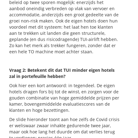
beleid op twee sporen mogelijk: enerzijds het
aanbod oneindig verbreden op vlak van vervoer en
accommodatie, anderzijds een groot gedeelte van de
groei non-risk maken. Ook de eigen hotels doen hun
voordeel met dit systeem: het laat hen toe klanten
aan te trekken uit landen die geen structurele,
geplande (en dus risicodragende) TUI-airlift hebben.
Zo kan het merk als trekker fungeren, zonder dat er
een hele TO machine moet achter staan.
Vraag 2: Betekent dit dat TUI minder eigen hotels
zal in portefeuille hebben?
Ook hier een kort antwoord: in tegendeel. De eigen
hotels dragen fors bij tot de winst, en zorgen voor de
gouden combinatie van hoge gemiddelde prijzen per
kamer, bovengemiddelde evaluatiescores van de
klanten en hoge bezettingen.
De slide hieronder toont aan hoe zelfs de Covid crisis
er weliswaar zwaar inhakte gedurende twee jaar,
maar ook hoe lang het duurde om dat verlies terug
te verdienen: precies één jaar.