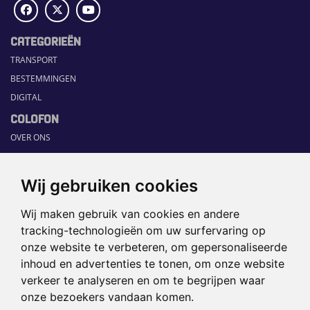
CATEGORIEËN
TRANSPORT
BESTEMMINGEN
DIGITAL
COLOFON
OVER ONS
COMMUNICATION PLATFORM
CONTACT
Wij gebruiken cookies
RUBRIEKEN
Wij maken gebruik van cookies en andere
HOME
tracking-technologieën om uw surfervaring op
SECTORGIDS
onze website te verbeteren, om gepersonaliseerde
JOBS
inhoud en advertenties te tonen, om onze website
HAPPENING
verkeer te analyseren en om te begrijpen waar
onze bezoekers vandaan komen.